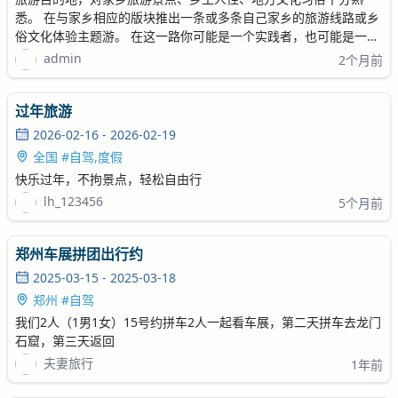
悉。 在与家乡相应的版块推出一条或多条自己家乡的旅游线路或乡
俗文化体验主题游。 在这一路你可能是一个实践者，也可能是一次
旅行的策划者或者组织者，不管带领着多少人上路，风景总是丰富
admin
2个月前
多彩的，脚下的路总是错综复杂的，能安心的走完一段路，在深山
里的农家或是在城市的客栈里短暂落脚，仔
过年旅游
2026-02-16 - 2026-02-19
全国 #自驾,度假
快乐过年，不拘景点，轻松自由行
lh_123456
5个月前
郑州车展拼团出行约
2025-03-15 - 2025-03-18
郑州 #自驾
我们2人（1男1女）15号约拼车2人一起看车展，第二天拼车去龙门
石窟，第三天返回
夫妻旅行
1年前