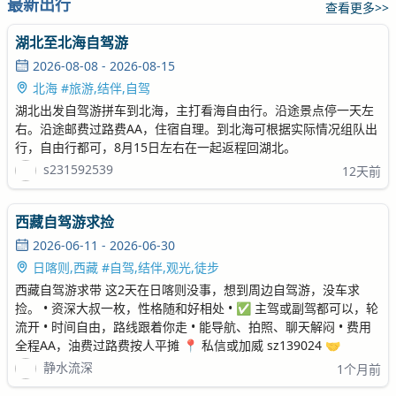
最新出行
查看更多>>
湖北至北海自驾游
2026-08-08 - 2026-08-15
北海 #旅游,结伴,自驾
湖北出发自驾游拼车到北海，主打看海自由行。沿途景点停一天左
右。沿途邮费过路费AA，住宿自理。到北海可根据实际情况组队出
行，自由行都可，8月15日左右在一起返程回湖北。
s231592539
12天前
西藏自驾游求捡
2026-06-11 - 2026-06-30
日喀则,西藏 #自驾,结伴,观光,徒步
西藏自驾游求带 这2天在日喀则没事，想到周边自驾游，没车求
捡。 • 资深大叔一枚，性格随和好相处 • ✅ 主驾或副驾都可以，轮
流开 • 时间自由，路线跟着你走 • 能导航、拍照、聊天解闷 • 费用
全程AA，油费过路费按人平摊 📍 私信或加威 sz139024 🤝
静水流深
1个月前