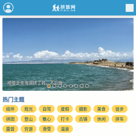
顺便去青海湖转了转，不后悔
热门主题
结伴
观光
自驾
度假
摄影
美食
徒步
拼团
登山
散心
打卡
古镇
休闲
拼车
露营
穷游
滑雪
温泉