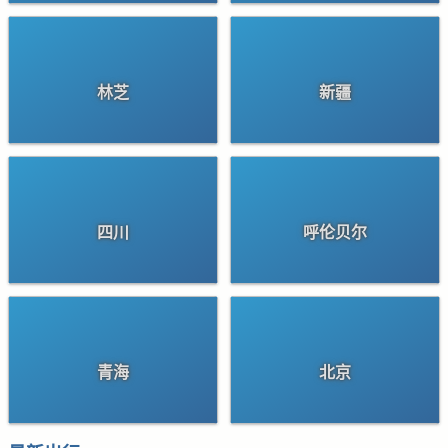
林芝
新疆
四川
呼伦贝尔
青海
北京