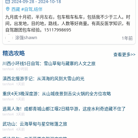
2024-09-28 - 2024-10-18
西藏 #自驾,结伴
九月底十月初，半月左右，包车租车私车，包括我不少于三人。时
间，出发地，目的地，路线，人数等好商量。有高反医学知识，有
自驾跟团包车经验。15117998695
涂强shawn
1年前
精选攻略
查看更多>>
川西小环线5日自驾：雪山草甸与藏寨的人文之旅
tenfei4
6小时前
滇西北慢游手记：从洱海的风到大雪山的光
tenfei4
1天前
重庆4天3晚深度游：从山城夜景到舌尖火锅的全方位攻略
tenfei4
1天前
逃离人海！成都青城山都江堰2日精华游，这座水利奇迹藏不住了
tenfei4
3天前
武功山：云海草甸与星空帐篷之旅
tenfei4
4天前