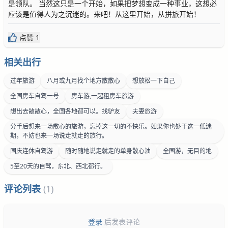
是领队。 当然这只是一个开始，如果把梦想变成一种事业，这想必
应该是值得人为之沉迷的。来吧！从这里开始，从拼旅开始！
点赞 1
相关出行
过年旅游
八月或九月找个地方散散心
想放松一下自己
全国房车自驾一号
房车游,一起租房车旅游
想出去散散心，全国各地都可以。找驴友
夫妻旅游
分手后想来一场散心的旅游，忘掉这一切的不快乐。如果你也处于这一低迷
期，不妨也来一场说走就走的旅行。
国庆连休自驾游
随时随地说走就走的单身散心油
全国游，无目的地
5至20天的自驾，东北、西北都行。
评论列表
(1)
登录
后发表评论