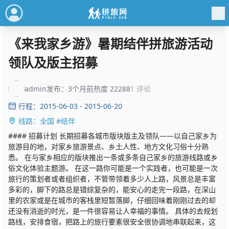
《来我家乡游》暑期结伴拼旅游活动
领队及版主招募
admin
发布：3个月前
热度 22288
1 评论
行程：2015-06-03 - 2015-06-20
线路：全国 #结伴
#### 招募计划 长期招募各城市版块版主及领队——以自己家乡为
旅游目的地，对家乡旅游景点、乡土人性、地方文化习俗十分熟
悉。 在与家乡相应的版块推出一条或多条自己家乡的旅游线路或乡
俗文化体验主题游。 在这一路你可能是一个实践者，也可能是一次
旅行的策划者或者组织者，不管带领着多少人上路，风景总是丰富
多彩的，脚下的路总是错综复杂的，能安心的走完一段路，在深山
里的农家或是在城市的客栈里短暂落脚，仔细回味着刚刚过去的却
还没有消逝的时光，是一件很容易让人幸福的事情。 具体的去规划
路线，安排食宿，把路上的旅行要素很安全很协调地串联起来，这