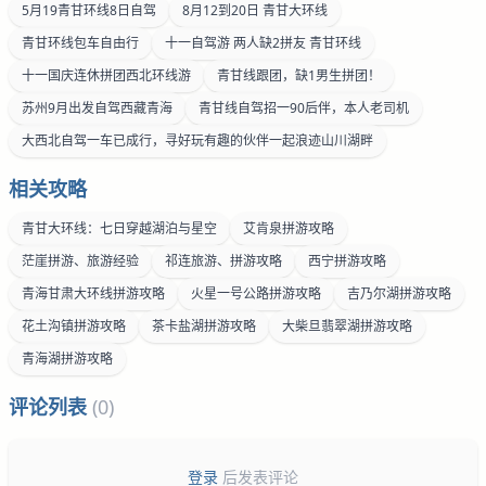
5月19青甘环线8日自驾
8月12到20日 青甘大环线
青甘环线包车自由行
十一自驾游 两人缺2拼友 青甘环线
十一国庆连休拼团西北环线游
青甘线跟团，缺1男生拼团！
苏州9月出发自驾西藏青海
青甘线自驾招一90后伴，本人老司机
大西北自驾一车已成行，寻好玩有趣的伙伴一起浪迹山川湖畔
相关攻略
青甘大环线：七日穿越湖泊与星空
艾肯泉拼游攻略
茫崖拼游、旅游经验
祁连旅游、拼游攻略
西宁拼游攻略
青海甘肃大环线拼游攻略
火星一号公路拼游攻略
吉乃尔湖拼游攻略
花土沟镇拼游攻略
茶卡盐湖拼游攻略
大柴旦翡翠湖拼游攻略
青海湖拼游攻略
评论列表
(0)
登录
后发表评论