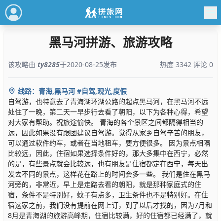
黑马河拼游、旅游攻略
该攻略由
ty8285
于2020-08-25发布
热度 3342 评论 0
线路：青海,黑马河 #自驾,观光,度假
自驾游，也特意去了青海湖环湖公路的起点黑马河，在黑马河不远
处住了一晚，第二天一早步行去看了朝阳，以下为各种心得，希望
对大家有帮助。祝旅途愉快。 青海的各个景区之间都隔得相当的
远，因此如果没有跟团建议自驾游。觉得从家乡自驾辛苦的朋友，
可以通过软件约车，或者在当地租车，要方便很多。 因为景点相隔
比较远，因此，住宿如果选择条件好的，那大多集中在西宁，必然
的是，有些景点就会比较远，也有朋友是住宿都定在西宁，每天出
发去不同的景点，这样花在路上的时间会多一些。 我们是住在黑马
河旁的，非常近，早上是走路去看的朝阳，就是那种家庭式的住
宿，条件不是特别好，蚊子有点多，卫生条件也不是特别好。在住
宿这家之前，我们没有提前在网上订，到了以后才找的，因为7月和
8月是青海湖的旅游高峰期，住宿比较满，好的住宿都已经满了，就