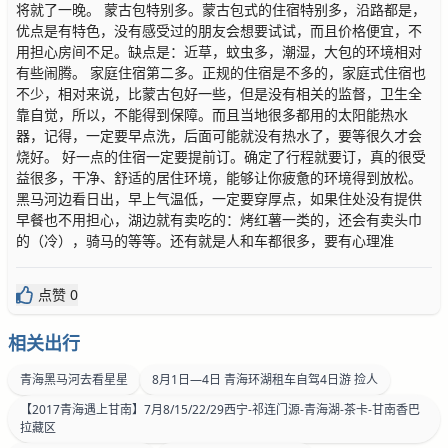
将就了一晚。 蒙古包特别多。蒙古包式的住宿特别多，沿路都是，
优点是有特色，没有感受过的朋友会想要试试，而且价格便宜，不
用担心房间不足。缺点是：近草，蚊虫多，潮湿，大包的环境相对
有些闹腾。 家庭住宿第二多。正规的住宿是不多的，家庭式住宿也
不少，相对来说，比蒙古包好一些，但是没有相关的监督，卫生全
靠自觉，所以，不能得到保障。而且当地很多都用的太阳能热水
器，记得，一定要早点洗，后面可能就没有热水了，要等很久才会
烧好。 好一点的住宿一定要提前订。确定了行程就要订，真的很受
益很多，干净、舒适的居住环境，能够让你疲惫的环境得到放松。
黑马河边看日出，早上气温低，一定要穿厚点，如果住处没有提供
早餐也不用担心，湖边就有卖吃的：烤红薯一类的，还会有卖头巾
的（冷），骑马的等等。还有就是人和车都很多，要有心理准
点赞 0
相关出行
青海黑马河去看星星
8月1日—4日 青海环湖租车自驾4日游 捡人
【2017青海遇上甘南】7月8/15/22/29西宁-祁连门源-青海湖-茶卡-甘南香巴
拉藏区