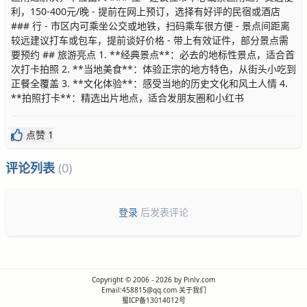
利，150-400元/晚 - 提前在网上预订，选择有好评的民宿或酒店
### 行 - 市区内可乘坐公交或地铁，扫码乘车很方便 - 景点间距离
较远建议打车或包车，提前谈好价格 - 带上有效证件，部分景点需
要预约 ## 旅游亮点 1. **经典景点**：必去的地标性景点，适合首
次打卡拍照 2. **当地美食**：体验正宗的地方特色，从街头小吃到
正餐全覆盖 3. **文化体验**：感受当地的历史文化和风土人情 4.
**拍照打卡**：精选出片地点，适合发朋友圈和小红书
点赞 1
评论列表
(0)
登录
后发表评论
Copyright © 2006 - 2026 by Pinlv.com
Email:458815@qq.com
关于我们
蜀ICP备13014012号