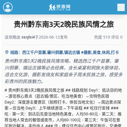
贵州黔东南3天2晚民族风情之旅
该攻略由
tenfei4
于2026-06-12发布
热度 519 评论 0
线路：西江千户苗寨,肇兴侗寨,镇远古镇 #摄影,美食,休闲,打卡
贵州黔东南3天2晚民族风情攻略，精选西江千户苗寨、肇
兴侗寨、镇远古镇等必去经典，含长桌宴和侗族大歌体验，
适合文化游、摄影发烧友和家庭亲子周末民族之旅，感受多
彩贵州的民族魅力。
# 贵州黔东南3天2晚民族风情之旅 ## 线路规划 Day1：抵达目的地
→游览核心景点（逛古城/景区、吃当地美食）→住特色民宿
Day2：深度游主要景区（拍照打卡、体验当地文化）→周边景点探
索→住当地 Day3：上午继续游览→下午返程 ## 吃住行安排 ###
吃 - 第一天：到达后先尝当地特色美食，人均50-80元 - 第二天：推
荐当地人常去的餐馆或夜市，人均60-100元 - 第三天：午饭可在景
区附近解决，丰俭由人 ### 住 - 建议住市中心或景区附近，交通便