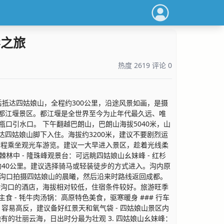
影之旅
热度 2619 评论 0
后抵达四姑娘山，全程约300公里，沿途风景如画，是摄
0公里抵达都江堰景区。都江堰是全世界至今为止年代最久远、唯
口引水口。 下午翻越巴朗山，巴朗山海拔5040米，山
四姑娘山脚下入住。海拔约3200米，建议不要剧烈运
，全程乘坐观光车游览。建议一大早进入景区，趁着光线柔
林中 - 隆珠峰观景台：可远眺四姑娘山幺妹峰 - 红杉
长约40公里。建议选择骑马或轻装徒步的方式进入。沟内原
在长坪沟口拍摄四姑娘山的晨曦，然后沿来时路线返回成都。
双桥沟口的酒店，海拔相对较低，住宿条件较好。旅游旺季
食 - 牦牛肉汤锅：高原特色美食，驱寒暖身 ### 行车
米，容易高反，建议备好红景天和氧气袋 - 四姑娘山景区内
独有的壮丽云海，日出时分最为壮观 3. 四姑娘山幺妹峰：