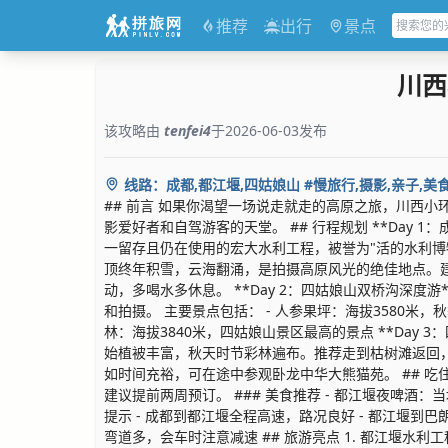
推荐
出行
景点
川西
该攻略由
tenfei4
于2026-06-03发布
线路：成都,都江堰,四姑娘山 #慢旅行,摄影,亲子,美
## 前言 如果你渴望一场说走就走的高原之旅，川西
影爱好者和自驾游客的天堂。 ## 行程规划 **Day 1
一留存且仍在使用的宏大水利工程，被誉为"活的水利博物
顶终年积雪，云海翻涌，是拍摄高原风光的绝佳地点。建
动，多喝水多休息。 **Day 2：四姑娘山双桥沟深
和拍摄。 主要景点包括： - 人参果坪：海拔3580米
林：海拔3840米，四姑娘山景区最高的景点 **Day
始植被丰富，秋天时节彩林遍布。推荐走到枯树滩返回，这
如时间充裕，可在途中参观卧龙中华大熊猫苑。 ## 吃
建议提前两周预订。 ### 美食推荐 - 都江堰夜啤酒
提示 - 成都到都江堰全程高速，路况良好 - 都江堰到巴
弯道多，会车时注意减速 ## 旅游亮点 1. 都江堰水