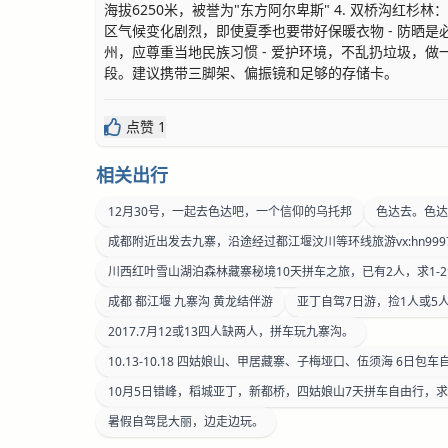
海拔6250米，被誉为"东方阿尔卑斯" 4. 双桥沟红杉
区气候变化剧烈，即使夏季也要带好保暖衣物 - 防晒是必
州，应尊重当地民族习惯 - 爱护环境，不乱扔垃圾，做
段。建议携带三脚架、偏振镜和足够的存储卡。
点赞 1
相关出行
12月30号，一起去色达吧，一个信仰的乌托邦
色达去。色达
成都附近出发去九寨，沿途经过都江堰汶川等环线旅游vx:hn99977
川西红叶雪山湖泊森林藏寨秘境10天拼车之旅，已有2人，求1-
成都 都江堰 九寨沟 黄龙结伴游
亚丁自驾7日游，捡1人或5
2017.7月12或13四人缺两人，拼车玩九寨沟。
10.13-10.18 四姑娘山、甲居藏寨、子梅垭口、伍须海 6日包车
10月5日错峰，稻城亚丁，新都桥，四姑娘山7天拼车自由行，
暑假自驾昆大丽，边走边玩。