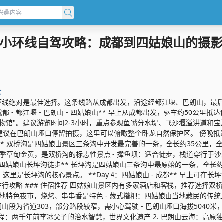
小环线自驾攻略：成都到四姑娘山的摄
食
小环线绝对是最佳选择。这条线路从成都出发，沿途经都江堰、巴朗山，最
：成都 - 都江堰 - 巴朗山 - 四姑娘山** 早上从成都出发，驱车约5
馆"。建议游览时间2-3小时，重点参观鱼嘴分水堤、飞沙堰溢洪道和宝瓶
议在巴朗山垭口停留拍摄，这里可以俯瞰整个卧龙自然保护区。 傍晚抵达
度游** 双桥沟是四姑娘山景区三条沟中开发最完善的一条，全长约35公里
，秋季草甸金黄，是双桥沟的标志性景点 - 撵鱼坝：适合徒步，栈道穿行于沙棘
 3：四姑娘山长坪沟徒步** 长坪沟是四姑娘山三条沟中最原始的一条，全
里是长坪沟的核心景点。 **Day 4：四姑娘山 - 成都** 早上可
住行攻略 ### 住宿推荐 四姑娘山景区内有多家酒店和客栈，推荐选择
：当地特色夜市，烧烤、串串香是特色 - 藏式糌粑：四姑娘山当地藏民的传统主
朗山段为省道303，部分路段较窄，需小心驾驶 - 巴朗山垭口海拔5040
利工程：两千年前李冰父子的治水智慧，世界文化遗产 2. 巴朗山云海：高原