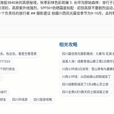
林：海拔3840米的高原秘境，秋季彩林色彩斑斓 5. 长坪沟原始森林：穿行于
须的，高原紫外线强烈，SPF50+防晒霜是标配 - 初到高原不要剧烈运
一个负责任的旅行者 ## 摄影建议 拍摄川西风光最佳季节为9-10月，
相关攻略
去。色达去。看星空看雪景
四川最佳观光摄影路线：九寨沟 花湖 
7333
逃离人海！成都青城山都江堰2日精华
2个同行拼友
川西小环线5日自驾：雪山草甸与藏寨
人
川西小环线：从四姑娘山到稻城亚丁
四川成都稻城亚丁5天4晚心灵之旅
自由行
四川全景6天5晚天府之国深度之旅
求拼友
四川环线游
四川旅游攻略