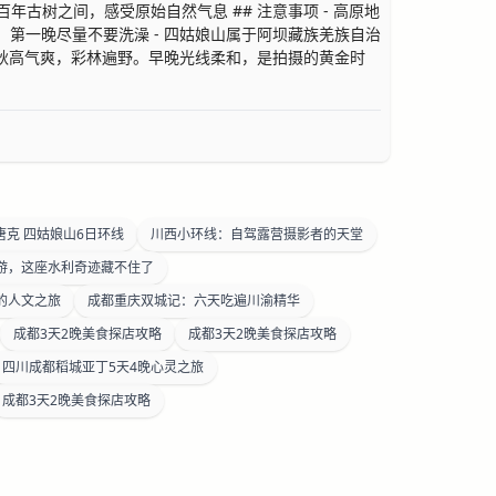
百年古树之间，感受原始自然气息 ## 注意事项 - 高原地
动，第一晚尽量不要洗澡 - 四姑娘山属于阿坝藏族羌族自治
此时秋高气爽，彩林遍野。早晚光线柔和，是拍摄的黄金时
唐克 四姑娘山6日环线
川西小环线：自驾露营摄影者的天堂
游，这座水利奇迹藏不住了
的人文之旅
成都重庆双城记：六天吃遍川渝精华
成都3天2晚美食探店攻略
成都3天2晚美食探店攻略
四川成都稻城亚丁5天4晚心灵之旅
成都3天2晚美食探店攻略