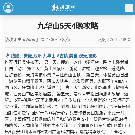
九华山5天4晚攻略
该攻略由
admin
于2021-06-19发布
热度 3264 评论 0
线路：安徽,池州,九华山 #古镇,美食,观光,摄影
推荐行程具体如下： 第一天：接站→入住屯溪酒店→晚上屯溪老街
自由活动； 第二天：黄山风景区→游览玉屏楼、迎客松、莲花峰、
百步云梯、天海等核心景点→住黄山山顶； 第三天：体验黄山日出
→游览黄山精华景区：西海大峡谷、北海景区等，大概下午4点左右
回市区，住黄山市区屯溪酒店； 第四天：新安江山水画廊→徽州古
城，住黄山市区屯溪酒店； 第五天：宏村→守拙园陶渊明故居，返
程。 5天4晚整个玩下来费用才1千多块钱，个人觉得这个5天行程确
实不错，全程游玩很轻松，“走到哪儿玩到哪儿住到哪儿.也没有任何
强制性消费”，全程玩的非常开心，只要你去黄山旅游，不论玩几
天，小邱都可以根据你的时间和兴趣景点安排一份适合你游玩的行
程路线，去黄山旅游找她绝不会错！ 1 全程景区门票：黄山+黄山日
出+新安江山水画廊+徽州古城+宏村等，都是精华景点； 2 全程交