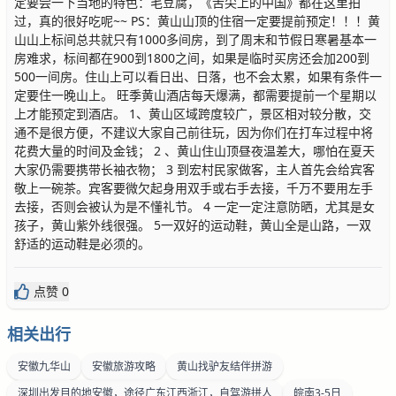
定要尝一下当地的特色：毛豆腐，《舌尖上的中国》都在这里拍
过，真的很好吃呢~~ PS：黄山山顶的住宿一定要提前预定！！！黄
山山上标间总共就只有1000多间房，到了周末和节假日寒暑基本一
房难求，标间都在900到1800之间，如果是临时买房还会加200到
500一间房。住山上可以看日出、日落，也不会太累，如果有条件一
定要住一晚山上。 旺季黄山酒店每天爆满，都需要提前一个星期以
上才能预定到酒店。 1、黄山区域跨度较广，景区相对较分散，交
通不是很方便，不建议大家自己前往玩，因为你们在打车过程中将
花费大量的时间及金钱； 2 、黄山住山顶昼夜温差大，哪怕在夏天
大家仍需要携带长袖衣物； 3 到宏村民家做客，主人首先会给宾客
敬上一碗茶。宾客要微欠起身用双手或右手去接，千万不要用左手
去接，否则会被认为是不懂礼节。 4 一定一定注意防晒，尤其是女
孩子，黄山紫外线很强。 5一双好的运动鞋，黄山全是山路，一双
舒适的运动鞋是必须的。
点赞 0
相关出行
安徽九华山
安徽旅游攻略
黄山找驴友结伴拼游
深圳出发目的地安徽，途径广东江西浙江，自驾游拼人
皖南3-5日