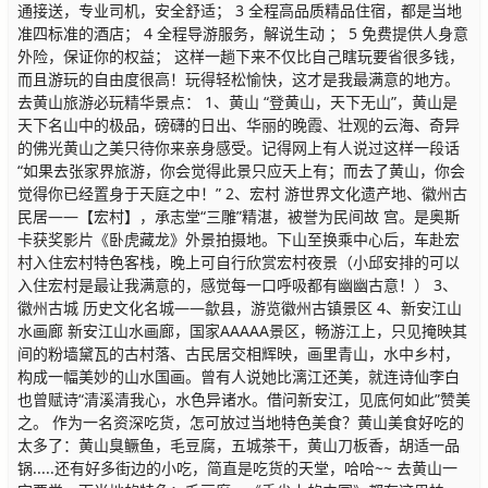
通接送，专业司机，安全舒适； 3 全程高品质精品住宿，都是当地
准四标准的酒店； 4 全程导游服务，解说生动 ； 5 免费提供人身意
外险，保证你的权益； 这样一趟下来不仅比自己瞎玩要省很多钱，
而且游玩的自由度很高！玩得轻松愉快，这才是我最满意的地方。
去黄山旅游必玩精华景点： 1、黄山 “登黄山，天下无山”，黄山是
天下名山中的极品，磅礴的日出、华丽的晚霞、壮观的云海、奇异
的佛光黄山之美只待你来亲身感受。记得网上有人说过这样一段话
“如果去张家界旅游，你会觉得此景只应天上有；而去了黄山，你会
觉得你已经置身于天庭之中！” 2、宏村 游世界文化遗产地、徽州古
民居——【宏村】，承志堂“三雕”精湛，被誉为民间故 宫。是奥斯
卡获奖影片《卧虎藏龙》外景拍摄地。下山至换乘中心后，车赴宏
村入住宏村特色客栈，晚上可自行欣赏宏村夜景（小邱安排的可以
入住宏村是最让我满意的，感觉每一口呼吸都有幽幽古意！） 3、
徽州古城 历史文化名城——歙县，游览徽州古镇景区 4、新安江山
水画廊 新安江山水画廊，国家AAAAA景区，畅游江上，只见掩映其
间的粉墙黛瓦的古村落、古民居交相辉映，画里青山，水中乡村，
构成一幅美妙的山水国画。曾有人说她比漓江还美，就连诗仙李白
也曾赋诗“清溪清我心，水色异诸水。借问新安江，见底何如此”赞美
之。 作为一名资深吃货，怎可放过当地特色美食？黄山美食好吃的
太多了：黄山臭鳜鱼，毛豆腐，五城茶干，黄山刀板香，胡适一品
锅.....还有好多街边的小吃，简直是吃货的天堂，哈哈~~ 去黄山一