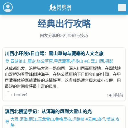
经典出行攻略
网友分享的出行经验与技巧
川西小环线5日自驾：雪山草甸与藏寨的人文之旅
四姑娘山,康定,塔公草原,甲居藏寨,折多山 #自驾,川西,摄影
从成都出发，沿熊猫大道一路向西，深入川西高原腹地。在四姑娘
山双桥沟看雪峰倒映海子，在塔公草原拍下日照金山的壮阔，在甲
居藏寨体验嘉绒藏族的热情好客。这条线路适合周末或小长假，用
最短的时间收获最丰富的风景。
tenfei4
14小时前
滇西北慢游手记：从洱海的风到大雪山的光
大理,洱海,丽江,玉龙雪山,香格里拉,虎跳峡 #云南,旅行,慢游,攻
略