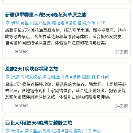
新疆伊犁赛里木湖5天4晚花海草原之旅
伊犁,赛里木湖,那拉提,喀拉峻 #摄影,自驾,休闲,打卡
新疆伊犁5天4晚花海草原攻略，精选赛里木湖、那拉提草原、喀拉
峻等必去景点，含薰衣草花海和草原骑马体验，适合摄影发烧友、
自驾游和闺蜜结伴深度游，体验塞外江南的花海与壮美。
tenfei4
23天前
恩施2天1晚峡谷探秘之旅
恩施,恩施大峡谷,腾龙洞,土司城 #徒步,摄影,打卡,休闲
恩施2天1晚峡谷探秘攻略，精选恩施大峡谷、腾龙洞、土司城等必
去经典，含地缝奇观和土家风情体验，适合徒步爱好者、摄影发烧
友和闺蜜结伴周末探秘之旅，体验鄂西秘境的险峻与神秘。
tenfei4
24天前
西北大环线5天4晚青甘越野之旅
青海湖,茶卡盐湖,敦煌,张掖 #自驾,摄影,打卡,历史