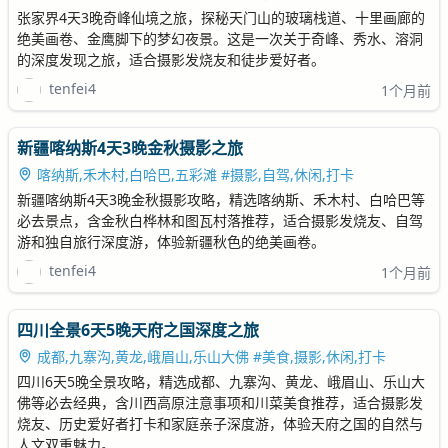
张家界4天3晚奇峰仙境之旅，探秘天门山的玻璃栈道、十里画廊的
绝美画卷、金鹰脚下的梦幻夜景。这是一次关于奇峰、秀水、溶洞
的深度发现之旅，适合摄影发烧友和徒步爱好者。
tenfei4
1个月前
新疆喀纳斯4天3晚金秋摄影之旅
喀纳斯,禾木村,白哈巴,五彩滩 #摄影,自驾,休闲,打卡
新疆喀纳斯4天3晚金秋摄影攻略，精选喀纳斯、禾木村、白哈巴等
必去景点，含金秋白桦林和图瓦村落推荐，适合摄影发烧友、自驾
游和独自旅行深度游，体验新疆秋色的绝美画卷。
tenfei4
1个月前
四川全景6天5晚天府之国深度之旅
成都,九寨沟,黄龙,峨眉山,乐山大佛 #美食,摄影,休闲,打卡
四川6天5晚全景攻略，精选成都、九寨沟、黄龙、峨眉山、乐山大
佛等必去经典，含川西高原注意事项和川菜美食推荐，适合摄影发
烧友、历史爱好者打卡和家庭亲子深度游，体验天府之国的自然与
人文双重魅力。