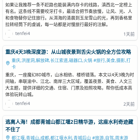
如果让我推荐一条不赶路也能装满内存卡的线路，滇西北一定榜上
有名。这条线不需要咬牙打卡，最适合把节奏放慢，让风、光、人
和食物替你记住旅行。从洱海的清晨到玉龙雪山的光，再到香格里
拉转经筒下的虔诚，每一站都是对慢旅行最好的注解。
tenfei4
1天前
重庆4天3晚深度游：从山城夜景到舌尖火锅的全方位攻略
重庆,洪崖洞,解放碑,长江索道,磁器口,火锅 #旅行,美食,摄影,打
卡
重庆，一座魔幻8D城市，山水相依、楼桥错落。本文以4天3晚为时
间轴，串联渝中、江北、南岸三大区域，覆盖夜景、美食、人文三
大主题，提供详细的交通、住宿、门票及拍照攻略，帮你低成本高
体验玩转山城。
tenfei4
2天前
逃离人海！成都青城山都江堰2日精华游，这座水利奇迹藏
不住了
都江堰,青城山,成都,都江堰水利,青城后山 #旅游,自驾,周末游