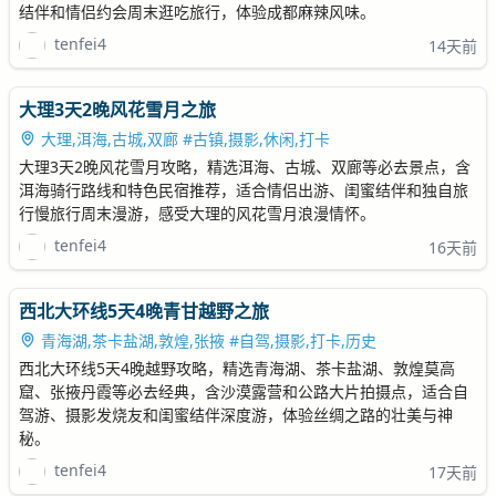
结伴和情侣约会周末逛吃旅行，体验成都麻辣风味。
tenfei4
14天前
大理3天2晚风花雪月之旅
大理,洱海,古城,双廊 #古镇,摄影,休闲,打卡
大理3天2晚风花雪月攻略，精选洱海、古城、双廊等必去景点，含
洱海骑行路线和特色民宿推荐，适合情侣出游、闺蜜结伴和独自旅
行慢旅行周末漫游，感受大理的风花雪月浪漫情怀。
tenfei4
16天前
西北大环线5天4晚青甘越野之旅
青海湖,茶卡盐湖,敦煌,张掖 #自驾,摄影,打卡,历史
西北大环线5天4晚越野攻略，精选青海湖、茶卡盐湖、敦煌莫高
窟、张掖丹霞等必去经典，含沙漠露营和公路大片拍摄点，适合自
驾游、摄影发烧友和闺蜜结伴深度游，体验丝绸之路的壮美与神
秘。
tenfei4
17天前