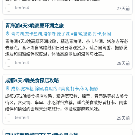
tenfei4
27天前
青海湖4天3晚高原环湖之旅
青海湖,茶卡盐湖,塔尔寺,原子城 #自驾,摄影,打卡,休闲
青海湖4天3晚高原环湖攻略，精选青海湖、茶卡盐湖、塔尔寺等必
去景点，含环湖自驾路线和日出日落观赏点，适合自驾游、摄影发
烧友和闺蜜结伴深度游，体验高原湖泊的湛蓝与壮美。
tenfei4
28天前
成都3天2晚美食探店攻略
成都,宽窄巷,锦里,春熙路 #美食,打卡,休闲,摄影
成都3天2晚美食探店攻略，精选宽窄巷、锦里、春熙路等必去美食
街区，含火锅、串串、小吃详细推荐，适合美食爱好者打卡、闺蜜
结伴和情侣约会周末逛吃旅行，体验成都麻辣风味。
tenfei4
29天前