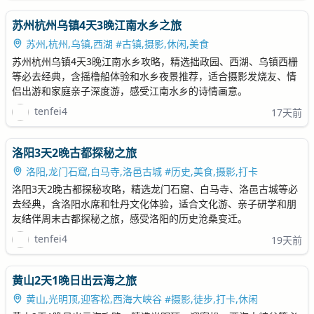
苏州杭州乌镇4天3晚江南水乡之旅
苏州,杭州,乌镇,西湖 #古镇,摄影,休闲,美食
苏州杭州乌镇4天3晚江南水乡攻略，精选拙政园、西湖、乌镇西栅
等必去经典，含摇橹船体验和水乡夜景推荐，适合摄影发烧友、情
侣出游和家庭亲子深度游，感受江南水乡的诗情画意。
tenfei4
17天前
洛阳3天2晚古都探秘之旅
洛阳,龙门石窟,白马寺,洛邑古城 #历史,美食,摄影,打卡
洛阳3天2晚古都探秘攻略，精选龙门石窟、白马寺、洛邑古城等必
去经典，含洛阳水席和牡丹文化体验，适合文化游、亲子研学和朋
友结伴周末古都探秘之旅，感受洛阳的历史沧桑变迁。
tenfei4
19天前
黄山2天1晚日出云海之旅
黄山,光明顶,迎客松,西海大峡谷 #摄影,徒步,打卡,休闲