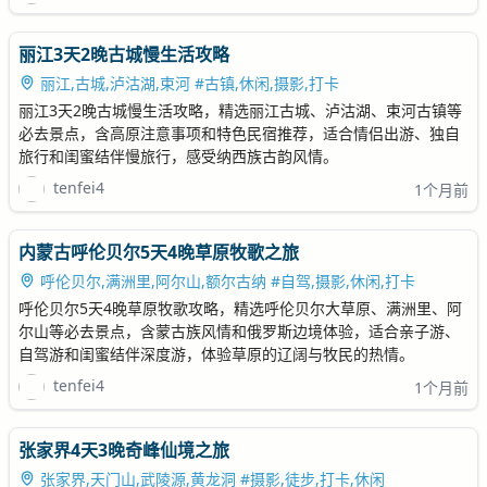
丽江3天2晚古城慢生活攻略
丽江,古城,泸沽湖,束河 #古镇,休闲,摄影,打卡
丽江3天2晚古城慢生活攻略，精选丽江古城、泸沽湖、束河古镇等
必去景点，含高原注意事项和特色民宿推荐，适合情侣出游、独自
旅行和闺蜜结伴慢旅行，感受纳西族古韵风情。
tenfei4
1个月前
内蒙古呼伦贝尔5天4晚草原牧歌之旅
呼伦贝尔,满洲里,阿尔山,额尔古纳 #自驾,摄影,休闲,打卡
呼伦贝尔5天4晚草原牧歌攻略，精选呼伦贝尔大草原、满洲里、阿
尔山等必去景点，含蒙古族风情和俄罗斯边境体验，适合亲子游、
自驾游和闺蜜结伴深度游，体验草原的辽阔与牧民的热情。
tenfei4
1个月前
张家界4天3晚奇峰仙境之旅
张家界,天门山,武陵源,黄龙洞 #摄影,徒步,打卡,休闲