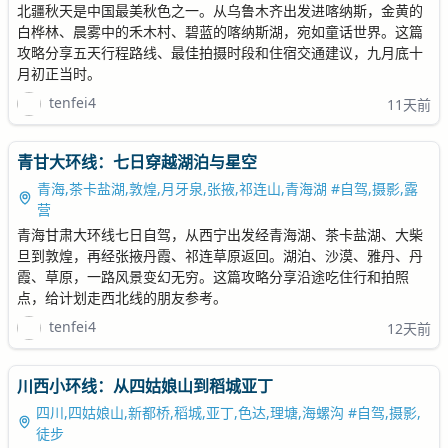
北疆秋天是中国最美秋色之一。从乌鲁木齐出发进喀纳斯，金黄的
白桦林、晨雾中的禾木村、碧蓝的喀纳斯湖，宛如童话世界。这篇
攻略分享五天行程路线、最佳拍摄时段和住宿交通建议，九月底十
月初正当时。
tenfei4
11天前
青甘大环线：七日穿越湖泊与星空
青海,茶卡盐湖,敦煌,月牙泉,张掖,祁连山,青海湖 #自驾,摄影,露
营
青海甘肃大环线七日自驾，从西宁出发经青海湖、茶卡盐湖、大柴
旦到敦煌，再经张掖丹霞、祁连草原返回。湖泊、沙漠、雅丹、丹
霞、草原，一路风景变幻无穷。这篇攻略分享沿途吃住行和拍照
点，给计划走西北线的朋友参考。
tenfei4
12天前
川西小环线：从四姑娘山到稻城亚丁
四川,四姑娘山,新都桥,稻城,亚丁,色达,理塘,海螺沟 #自驾,摄影,
徒步