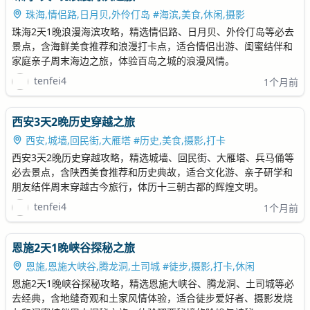
珠海,情侣路,日月贝,外伶仃岛 #海滨,美食,休闲,摄影
珠海2天1晚浪漫海滨攻略，精选情侣路、日月贝、外伶仃岛等必去
景点，含海鲜美食推荐和浪漫打卡点，适合情侣出游、闺蜜结伴和
家庭亲子周末海边之旅，体验百岛之城的浪漫风情。
tenfei4
1个月前
西安3天2晚历史穿越之旅
西安,城墙,回民街,大雁塔 #历史,美食,摄影,打卡
西安3天2晚历史穿越攻略，精选城墙、回民街、大雁塔、兵马俑等
必去景点，含陕西美食推荐和历史典故，适合文化游、亲子研学和
朋友结伴周末穿越古今旅行，体历十三朝古都的辉煌文明。
tenfei4
1个月前
恩施2天1晚峡谷探秘之旅
恩施,恩施大峡谷,腾龙洞,土司城 #徒步,摄影,打卡,休闲
恩施2天1晚峡谷探秘攻略，精选恩施大峡谷、腾龙洞、土司城等必
去经典，含地缝奇观和土家风情体验，适合徒步爱好者、摄影发烧