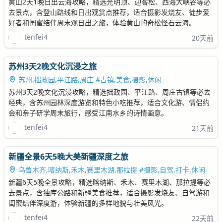
黄山2天1晚日出云海攻略，精选光明顶、迎客松、西海大峡谷等必
去景点，含登山路线和日出观赏点推荐，适合摄影发烧友、徒步爱
好者和闺蜜结伴周末观日出之旅，体验黄山的奇松怪石云海。
tenfei4
20天前
苏州3天2晚文化沉浸之旅
苏州,拙政园,平江路,周庄 #古镇,美食,摄影,休闲
苏州3天2晚文化沉浸攻略，精选拙政园、平江路、周庄古镇等必去
经典，含苏州园林深度游览和特色小吃推荐，适合文化游、情侣约
会和亲子研学周末旅行，感受江南水乡的诗情画意。
tenfei4
21天前
新疆全景6天5晚大美新疆深度之旅
乌鲁木齐,喀纳斯,禾木,赛里木湖,那拉提 #摄影,自驾,打卡,休闲
新疆6天5晚全景攻略，精选喀纳斯、禾木、赛里木湖、那拉提等必
去景点，含独库公路和新疆美食推荐，适合摄影发烧友、自驾游和
闺蜜结伴深度游，体验新疆的多样地貌与壮美风光。
tenfei4
22天前