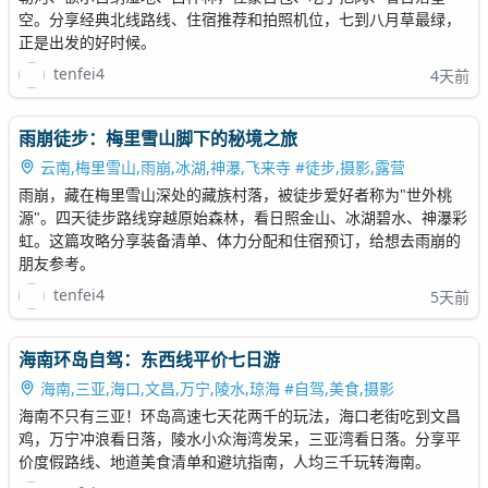
空。分享经典北线路线、住宿推荐和拍照机位，七到八月草最绿，
正是出发的好时候。
tenfei4
4天前
雨崩徒步：梅里雪山脚下的秘境之旅
云南,梅里雪山,雨崩,冰湖,神瀑,飞来寺 #徒步,摄影,露营
雨崩，藏在梅里雪山深处的藏族村落，被徒步爱好者称为"世外桃
源"。四天徒步路线穿越原始森林，看日照金山、冰湖碧水、神瀑彩
虹。这篇攻略分享装备清单、体力分配和住宿预订，给想去雨崩的
朋友参考。
tenfei4
5天前
海南环岛自驾：东西线平价七日游
海南,三亚,海口,文昌,万宁,陵水,琼海 #自驾,美食,摄影
海南不只有三亚！环岛高速七天花两千的玩法，海口老街吃到文昌
鸡，万宁冲浪看日落，陵水小众海湾发呆，三亚湾看日落。分享平
价度假路线、地道美食清单和避坑指南，人均三千玩转海南。