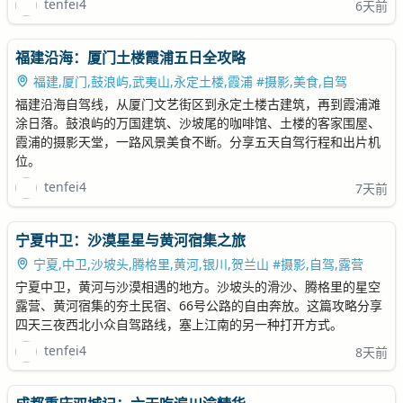
tenfei4
6天前
福建沿海：厦门土楼霞浦五日全攻略
福建,厦门,鼓浪屿,武夷山,永定土楼,霞浦 #摄影,美食,自驾
福建沿海自驾线，从厦门文艺街区到永定土楼古建筑，再到霞浦滩
涂日落。鼓浪屿的万国建筑、沙坡尾的咖啡馆、土楼的客家围屋、
霞浦的摄影天堂，一路风景美食不断。分享五天自驾行程和出片机
位。
tenfei4
7天前
宁夏中卫：沙漠星星与黄河宿集之旅
宁夏,中卫,沙坡头,腾格里,黄河,银川,贺兰山 #摄影,自驾,露营
宁夏中卫，黄河与沙漠相遇的地方。沙坡头的滑沙、腾格里的星空
露营、黄河宿集的夯土民宿、66号公路的自由奔放。这篇攻略分享
四天三夜西北小众自驾路线，塞上江南的另一种打开方式。
tenfei4
8天前