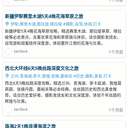
新疆伊犁赛里木湖5天4晚花海草原之旅
伊犁,赛里木湖,那拉提,喀拉峻 #摄影,自驾,休闲,打卡
新疆伊犁5天4晚花海草原攻略，精选赛里木湖、那拉提草原、喀拉
峻等必去景点，含薰衣草花海和草原骑马体验，适合摄影发烧友、
自驾游和闺蜜结伴深度游，体验塞外江南的花海与壮美。
tenfei4
1个月前
西北大环线6天5晚丝路深度文化之旅
兰州,青海湖,茶卡,敦煌,张掖,嘉峪关 #历史,摄影,美食,打卡
西北6天5晚丝路深度攻略，精选兰州、青海湖、茶卡盐湖、敦煌莫
高窟、张掖丹霞、嘉峪关等必去经典，含丝路历史和西北美食推
荐，适合历史爱好者、摄影发烧友和文化深度游，体验千年丝路的
辉煌与壮美。
tenfei4
1个月前
珠海2天1晚浪漫海滨之旅