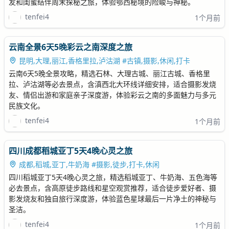
友和闺蜜结伴周末探秘之旅，体验鄂西秘境的险峻与神秘。
tenfei4
1个月前
云南全景6天5晚彩云之南深度之旅
昆明,大理,丽江,香格里拉,泸沽湖 #古镇,摄影,休闲,打卡
云南6天5晚全景攻略，精选石林、大理古城、丽江古城、香格里
拉、泸沽湖等必去景点，含滇西北大环线详细安排，适合摄影发烧
友、情侣出游和家庭亲子深度游，体验彩云之南的多面魅力与多元
民族文化。
tenfei4
1个月前
四川成都稻城亚丁5天4晚心灵之旅
成都,稻城,亚丁,牛奶海 #摄影,徒步,打卡,休闲
四川稻城亚丁5天4晚心灵之旅，精选稻城亚丁、牛奶海、五色海等
必去景点，含高原徒步路线和星空观赏推荐，适合徒步爱好者、摄
影发烧友和独自旅行深度游，体验蓝色星球最后一片净土的神秘与
圣洁。
tenfei4
1个月前