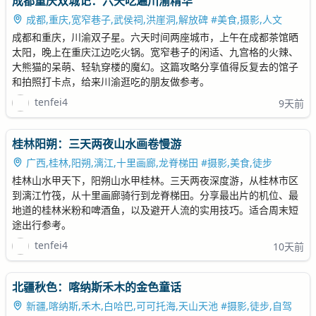
成都重庆双城记：六天吃遍川渝精华
成都,重庆,宽窄巷子,武侯祠,洪崖洞,解放碑 #美食,摄影,人文
成都和重庆，川渝双子星。六天时间两座城市，上午在成都茶馆晒
太阳，晚上在重庆江边吃火锅。宽窄巷子的闲适、九宫格的火辣、
大熊猫的呆萌、轻轨穿楼的魔幻。这篇攻略分享值得反复去的馆子
和拍照打卡点，给来川渝逛吃的朋友做参考。
tenfei4
9天前
桂林阳朔：三天两夜山水画卷慢游
广西,桂林,阳朔,漓江,十里画廊,龙脊梯田 #摄影,美食,徒步
桂林山水甲天下，阳朔山水甲桂林。三天两夜深度游，从桂林市区
到漓江竹筏，从十里画廊骑行到龙脊梯田。分享最出片的机位、最
地道的桂林米粉和啤酒鱼，以及避开人流的实用技巧。适合周末短
途出行参考。
tenfei4
10天前
北疆秋色：喀纳斯禾木的金色童话
新疆,喀纳斯,禾木,白哈巴,可可托海,天山天池 #摄影,徒步,自驾