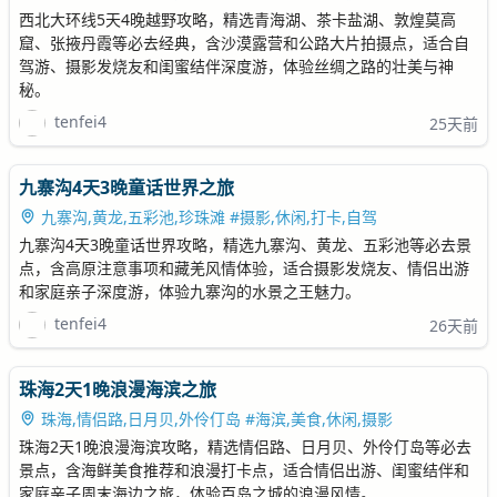
西北大环线5天4晚越野攻略，精选青海湖、茶卡盐湖、敦煌莫高
窟、张掖丹霞等必去经典，含沙漠露营和公路大片拍摄点，适合自
驾游、摄影发烧友和闺蜜结伴深度游，体验丝绸之路的壮美与神
秘。
tenfei4
25天前
九寨沟4天3晚童话世界之旅
九寨沟,黄龙,五彩池,珍珠滩 #摄影,休闲,打卡,自驾
九寨沟4天3晚童话世界攻略，精选九寨沟、黄龙、五彩池等必去景
点，含高原注意事项和藏羌风情体验，适合摄影发烧友、情侣出游
和家庭亲子深度游，体验九寨沟的水景之王魅力。
tenfei4
26天前
珠海2天1晚浪漫海滨之旅
珠海,情侣路,日月贝,外伶仃岛 #海滨,美食,休闲,摄影
珠海2天1晚浪漫海滨攻略，精选情侣路、日月贝、外伶仃岛等必去
景点，含海鲜美食推荐和浪漫打卡点，适合情侣出游、闺蜜结伴和
家庭亲子周末海边之旅，体验百岛之城的浪漫风情。