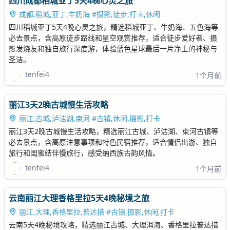
四川成都稻城亚丁5天4晚心灵之旅
成都,稻城,亚丁,牛奶海 #摄影,徒步,打卡,休闲
四川稻城亚丁5天4晚心灵之旅，精选稻城亚丁、牛奶海、五色海等
必去景点，含高原徒步路线和星空观赏推荐，适合徒步爱好者、摄
影发烧友和独自旅行深度游，体验蓝色星球最后一片净土的神秘与
圣洁。
tenfei4
1个月前
丽江3天2晚古城慢生活攻略
丽江,古城,泸沽湖,束河 #古镇,休闲,摄影,打卡
丽江3天2晚古城慢生活攻略，精选丽江古城、泸沽湖、束河古镇等
必去景点，含高原注意事项和特色民宿推荐，适合情侣出游、独自
旅行和闺蜜结伴慢旅行，感受纳西族古韵风情。
tenfei4
1个月前
云南丽江大理香格里拉5天4晚秘境之旅
丽江,大理,香格里拉,普达措 #古镇,摄影,休闲,打卡
云南5天4晚秘境攻略，精选丽江古城、大理洱海、香格里拉普达措