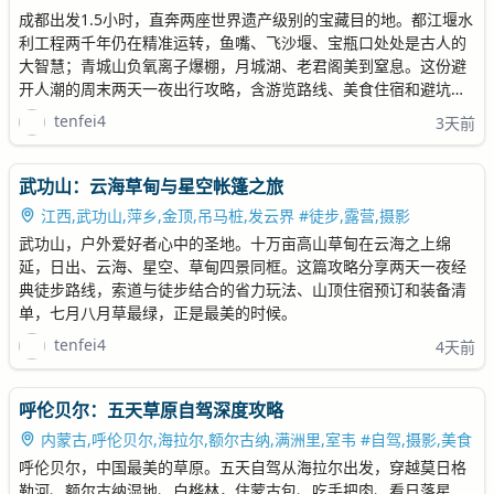
成都出发1.5小时，直奔两座世界遗产级别的宝藏目的地。都江堰水
利工程两千年仍在精准运转，鱼嘴、飞沙堰、宝瓶口处处是古人的
大智慧；青城山负氧离子爆棚，月城湖、老君阁美到窒息。这份避
开人潮的周末两天一夜出行攻略，含游览路线、美食住宿和避坑指
南，请收好！
tenfei4
3天前
武功山：云海草甸与星空帐篷之旅
江西,武功山,萍乡,金顶,吊马桩,发云界 #徒步,露营,摄影
武功山，户外爱好者心中的圣地。十万亩高山草甸在云海之上绵
延，日出、云海、星空、草甸四景同框。这篇攻略分享两天一夜经
典徒步路线，索道与徒步结合的省力玩法、山顶住宿预订和装备清
单，七月八月草最绿，正是最美的时候。
tenfei4
4天前
呼伦贝尔：五天草原自驾深度攻略
内蒙古,呼伦贝尔,海拉尔,额尔古纳,满洲里,室韦 #自驾,摄影,美食
呼伦贝尔，中国最美的草原。五天自驾从海拉尔出发，穿越莫日格
勒河、额尔古纳湿地、白桦林，住蒙古包、吃手把肉、看日落星