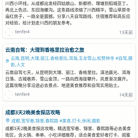
川西小环线，从成都出发经四姑娘山、新都桥、理塘到稻城亚丁，
再北上色达、东回海螺沟。这条路线浓缩了川西精华，雪山草原寺
庙红房子，一路全是震撼。分享八天自驾路线、住宿推荐和高反应
对经验，给计划走川西的朋友参考。
tenfei4
13天前
云南自驾：大理到香格里拉治愈之旅
云南,昆明,大理,丽江,香格里拉,洱海,玉龙雪山,松赞林寺 #自驾,摄
影,人文
云南自驾七天，从昆明到大理、丽江、香格里拉。滇池晨光、洱海
日落、古城巷弄、雪山金顶，一路向西海拔攀升，风景渐次展开。
这篇攻略分享沿途必去景点、地道美食推荐和自驾实用贴士。
tenfei4
14天前
成都3天2晚美食探店攻略
成都,宽窄巷,锦里,春熙路 #美食,打卡,休闲,摄影
成都3天2晚美食探店攻略，精选宽窄巷、锦里、春熙路等必去美食
街区，含火锅、串串、小吃详细推荐，适合美食爱好者打卡、闺蜜