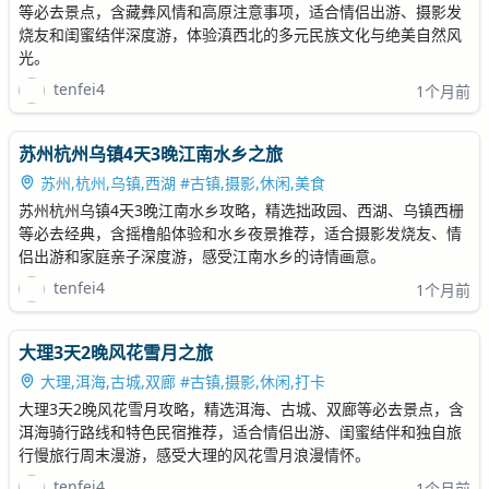
等必去景点，含藏彝风情和高原注意事项，适合情侣出游、摄影发
烧友和闺蜜结伴深度游，体验滇西北的多元民族文化与绝美自然风
光。
tenfei4
1个月前
苏州杭州乌镇4天3晚江南水乡之旅
苏州,杭州,乌镇,西湖 #古镇,摄影,休闲,美食
苏州杭州乌镇4天3晚江南水乡攻略，精选拙政园、西湖、乌镇西栅
等必去经典，含摇橹船体验和水乡夜景推荐，适合摄影发烧友、情
侣出游和家庭亲子深度游，感受江南水乡的诗情画意。
tenfei4
1个月前
大理3天2晚风花雪月之旅
大理,洱海,古城,双廊 #古镇,摄影,休闲,打卡
大理3天2晚风花雪月攻略，精选洱海、古城、双廊等必去景点，含
洱海骑行路线和特色民宿推荐，适合情侣出游、闺蜜结伴和独自旅
行慢旅行周末漫游，感受大理的风花雪月浪漫情怀。
tenfei4
1个月前