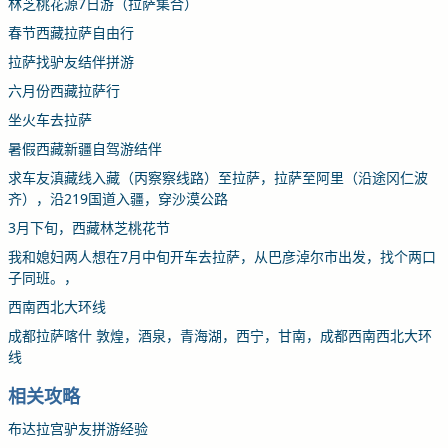
林芝桃花源7日游（拉萨集合）
春节西藏拉萨自由行
拉萨找驴友结伴拼游
六月份西藏拉萨行
坐火车去拉萨
暑假西藏新疆自驾游结伴
求车友滇藏线入藏（丙察察线路）至拉萨，拉萨至阿里（沿途冈仁波
齐），沿219国道入疆，穿沙漠公路
3月下旬，西藏林芝桃花节
我和媳妇两人想在7月中旬开车去拉萨，从巴彦淖尔市出发，找个两口
子同班。，
西南西北大环线
成都拉萨喀什 敦煌，酒泉，青海湖，西宁，甘南，成都西南西北大环
线
相关攻略
布达拉宫驴友拼游经验