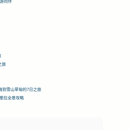
驾游同伴
旅
之旅
海到雪山草甸的7日之旅
里拉全景攻略