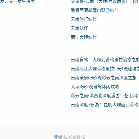
出发，寻一女生拼团
寻青岛-云南（大理·西双版纳）自
暑假西藏新疆自驾游结伴
云南旅行结伴
云南结伴
丽江大理结伴
云南自驾：大理到香格里拉治愈之
云南丽江大理香格里拉5天4晚秘境
云南全景6天5晚彩云之南深度之旅
大理3天2晚自驾休闲攻略
彩云之南·滇西北深度漫游：苍山洱
云南深度7日游：昆明大理丽江香格
登录
后发表评论