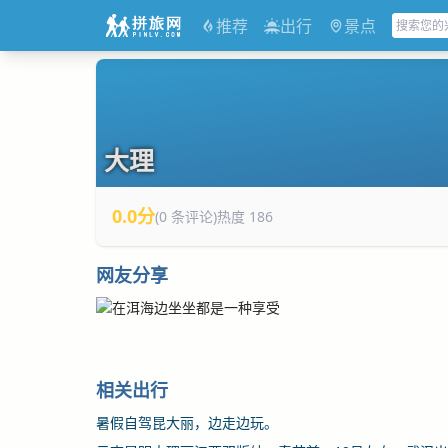
推荐
出行
景点
大理
0.0分
(0 条评论)
热度 186
网友分享
相关出行
暑假自驾昆大丽，边走边玩。