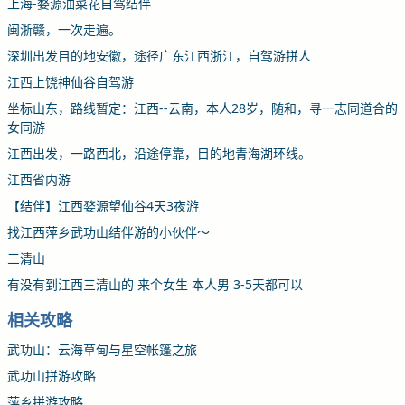
上海-婺源油菜花自驾结伴
闽浙赣，一次走遍。
深圳出发目的地安徽，途径广东江西浙江，自驾游拼人
江西上饶神仙谷自驾游
坐标山东，路线暂定：江西--云南，本人28岁，随和，寻一志同道合的
女同游
江西出发，一路西北，沿途停靠，目的地青海湖环线。
江西省内游
【结伴】江西婺源望仙谷4天3夜游
找江西萍乡武功山结伴游的小伙伴～
三清山
有没有到江西三清山的 来个女生 本人男 3-5天都可以
相关攻略
武功山：云海草甸与星空帐篷之旅
武功山拼游攻略
萍乡拼游攻略