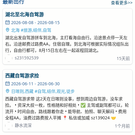
最新出行
查看更多>>
湖北至北海自驾游
2026-08-08 - 2026-08-15
北海 #旅游,结伴,自驾
湖北出发自驾游拼车到北海，主打看海自由行。沿途景点停一天左
右。沿途邮费过路费AA，住宿自理。到北海可根据实际情况组队出
行，自由行都可，8月15日左右在一起返程回湖北。
s231592539
15天前
西藏自驾游求捡
2026-06-11 - 2026-06-30
日喀则,西藏 #自驾,结伴,观光,徒步
西藏自驾游求带 这2天在日喀则没事，想到周边自驾游，没车求
捡。 • 资深大叔一枚，性格随和好相处 • ✅ 主驾或副驾都可以，轮
流开 • 时间自由，路线跟着你走 • 能导航、拍照、聊天解闷 • 费用
全程AA，油费过路费按人平摊 📍 私信或加威 sz139024 🤝
静水流深
1个月前