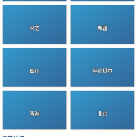
林芝
新疆
四川
呼伦贝尔
青海
北京