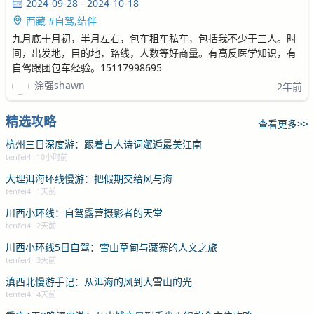
2024-09-28 - 2024-10-18
西藏 #自驾,结伴
九月底十月初，半月左右，包车租车私车，包括我不少于三人。时
间，出发地，目的地，路线，人数等好商量。有高反医学知识，有
自驾跟团包车经验。15117998695
涂强shawn
2年前
精选攻略
查看更多>>
杭州三日深度游：跟着古人诗词邂逅最美江南
tenfei4
10小时前
大理洱海环线慢游：把假期交给风与海
tenfei4
1天前
川西小环线：自驾露营摄影者的天堂
tenfei4
2天前
川西小环线5日自驾：雪山草甸与藏寨的人文之旅
tenfei4
3天前
滇西北慢游手记：从洱海的风到大雪山的光
tenfei4
4天前