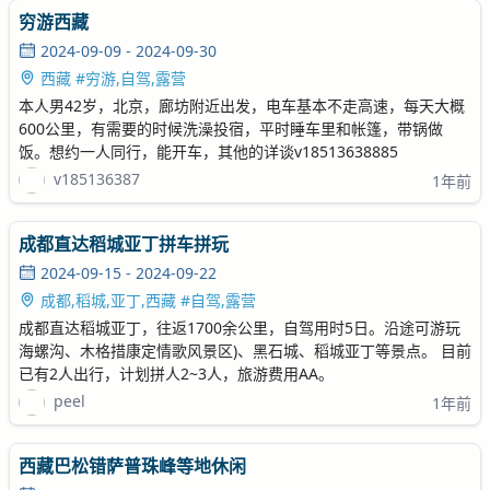
穷游西藏
2024-09-09 - 2024-09-30
西藏 #穷游,自驾,露营
本人男42岁，北京，廊坊附近出发，电车基本不走高速，每天大概
600公里，有需要的时候洗澡投宿，平时睡车里和帐篷，带锅做
饭。想约一人同行，能开车，其他的详谈v18513638885
v185136387
1年前
成都直达稻城亚丁拼车拼玩
2024-09-15 - 2024-09-22
成都,稻城,亚丁,西藏 #自驾,露营
成都直达稻城亚丁，往返1700余公里，自驾用时5日。沿途可游玩
海螺沟、木格措康定情歌风景区)、黑石城、稻城亚丁等景点。 目前
已有2人出行，计划拼人2~3人，旅游费用AA。
peel
1年前
西藏巴松错萨普珠峰等地休闲