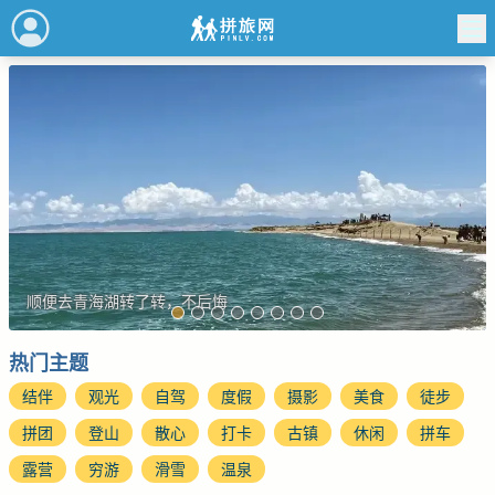
顺便去青海湖转了转，不后悔
热门主题
结伴
观光
自驾
度假
摄影
美食
徒步
拼团
登山
散心
打卡
古镇
休闲
拼车
露营
穷游
滑雪
温泉