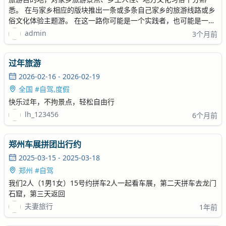
悉。 在与家乡相应的版块推出一条或多条自己家乡的旅游线路或乡
俗文化体验主题游。 在这一路你可能是一个实践者，也可能是一次
旅行的策划者或者组织者，不管带领着多少人上路，风景总是丰富
admin
3个月前
多彩的，脚下的路总是错综复杂的，能安心的走完一段路，在深山
里的农家或是在城市的客栈里短暂落脚，仔
过年旅游
2026-02-16 - 2026-02-19
全国 #自驾,度假
快乐过年，不拘景点，轻松自由行
lh_123456
6个月前
郑州车展拼团出行约
2025-03-15 - 2025-03-18
郑州 #自驾
我们2人（1男1女）15号约拼车2人一起看车展，第二天拼车去龙门
石窟，第三天返回
夫妻旅行
1年前